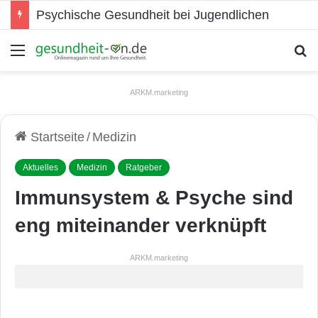
Psychische Gesundheit bei Jugendlichen
Menü
S
ARKM.marketing
Startseite
/
Medizin
Aktuelles
Medizin
Ratgeber
Immunsystem & Psyche sind
eng miteinander verknüpft
ARKM.marketing