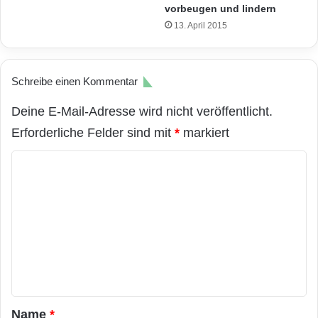
vorbeugen und lindern
13. April 2015
Schreibe einen Kommentar
Deine E-Mail-Adresse wird nicht veröffentlicht.
Erforderliche Felder sind mit
*
markiert
K
o
m
m
e
n
t
a
Name
*